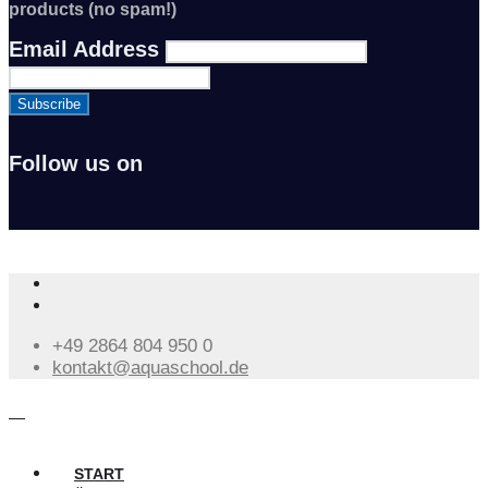
products (no spam!)
Email Address
Follow us on
0%
+49 2864 804 950 0
kontakt@aquaschool.de
START