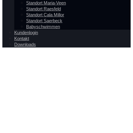
Standort Maria-Veen
Standort Raesfeld
Standort Cala Millor
Standort Saerbeck
Babyschwimmen
Kundenlogin
Kontakt
Downloads
Download